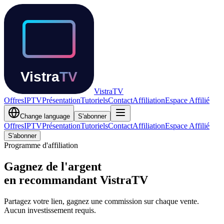
Vistra
TV
Offres
IPTV
Présentation
Tutoriels
Contact
Affiliation
Espace Affilié
Change language
S'abonner
Offres
IPTV
Présentation
Tutoriels
Contact
Affiliation
Espace Affilié
S'abonner
Programme d'affiliation
Gagnez de l'argent
en recommandant VistraTV
Partagez votre lien, gagnez une commission sur chaque vente.
Aucun investissement requis.