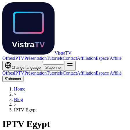
Vistra
TV
Offres
IPTV
Présentation
Tutoriels
Contact
Affiliation
Espace Affilié
Change language
S'abonner
Offres
IPTV
Présentation
Tutoriels
Contact
Affiliation
Espace Affilié
S'abonner
Home
>
Blog
>
IPTV
Egypt
IPTV
Egypt