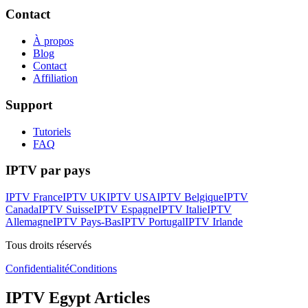
Contact
À propos
Blog
Contact
Affiliation
Support
Tutoriels
FAQ
IPTV par pays
IPTV France
IPTV UK
IPTV USA
IPTV Belgique
IPTV
Canada
IPTV Suisse
IPTV Espagne
IPTV Italie
IPTV
Allemagne
IPTV Pays-Bas
IPTV Portugal
IPTV Irlande
Tous droits réservés
Confidentialité
Conditions
IPTV
Egypt
Articles