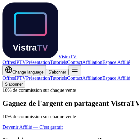
Vistra
TV
Offres
IPTV
Présentation
Tutoriels
Contact
Affiliation
Espace Affilié
Change language
S'abonner
Offres
IPTV
Présentation
Tutoriels
Contact
Affiliation
Espace Affilié
S'abonner
10% de commission sur chaque vente
Gagnez de l'argent en partageant VistraT
10% de commission sur chaque vente
Devenir Affilié — C'est gratuit