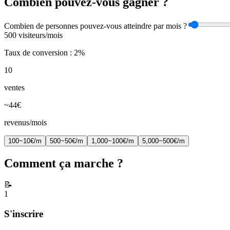
Combien pouvez-vous gagner ?
Combien de personnes pouvez-vous atteindre par mois ?
500
visiteurs/mois
Taux de conversion : 2%
10
ventes
~
44
€
revenus/mois
100
~10
€/m
500
~50
€/m
1,000
~100
€/m
5,000
~500
€/m
Comment ça marche ?
📝
1
S'inscrire