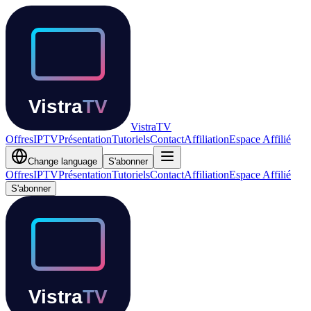
Vistra
TV
Offres
IPTV
Présentation
Tutoriels
Contact
Affiliation
Espace Affilié
Change language
S'abonner
Offres
IPTV
Présentation
Tutoriels
Contact
Affiliation
Espace Affilié
S'abonner