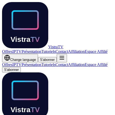
Vistra
TV
Offres
IPTV
Présentation
Tutoriels
Contact
Affiliation
Espace Affilié
Change language
S'abonner
Offres
IPTV
Présentation
Tutoriels
Contact
Affiliation
Espace Affilié
S'abonner