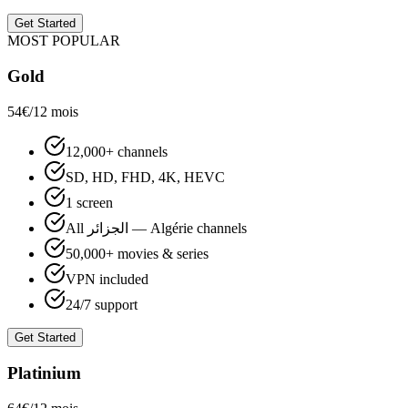
Get Started
MOST POPULAR
Gold
54€
/12 mois
12,000+ channels
SD, HD, FHD, 4K, HEVC
1 screen
All الجزائر — Algérie channels
50,000+ movies & series
VPN included
24/7 support
Get Started
Platinium