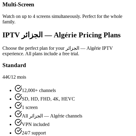
Multi-Screen
Watch on up to 4 screens simultaneously. Perfect for the whole
family.
IPTV
الجزائر — Algérie
Pricing Plans
Choose the perfect plan for your
الجزائر — Algérie
IPTV
experience. All plans include a free trial.
Standard
44€
/12 mois
12,000+ channels
SD, HD, FHD, 4K, HEVC
1 screen
All الجزائر — Algérie channels
VPN included
24/7 support