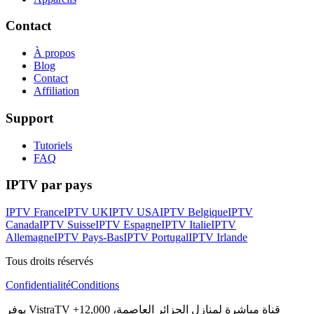
Contact
À propos
Blog
Contact
Affiliation
Support
Tutoriels
FAQ
IPTV par pays
IPTV France
IPTV UK
IPTV USA
IPTV Belgique
IPTV
Canada
IPTV Suisse
IPTV Espagne
IPTV Italie
IPTV
Allemagne
IPTV Pays-Bas
IPTV Portugal
IPTV Irlande
Tous droits réservés
Confidentialité
Conditions
يوفر VistraTV +12,000 قناة مباشرة لمنازل الجزائر العاصمة،