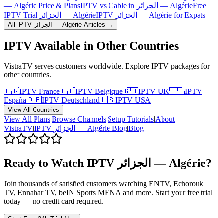
— Algérie Price & Plans
IPTV vs Cable in الجزائر — Algérie
Free
IPTV الجزائر — Algérie for Expats
IPTV Trial الجزائر — Algérie
All IPTV
الجزائر — Algérie
Articles →
IPTV Available in Other Countries
VistraTV serves customers worldwide. Explore IPTV packages for
other countries.
🇫🇷
IPTV
France
🇧🇪
IPTV
Belgique
🇬🇧
IPTV
UK
🇪🇸
IPTV
España
🇩🇪
IPTV
Deutschland
🇺🇸
IPTV
USA
View All Countries
View All Plans
|
Browse Channels
|
Setup Tutorials
|
About
VistraTV
|
IPTV
الجزائر — Algérie
Blog
|
Blog
Ready to Watch IPTV
الجزائر — Algérie
?
Join thousands of satisfied customers watching
ENTV, Echorouk
TV, Ennahar TV, beIN Sports MENA
and more. Start your free trial
today — no credit card required.