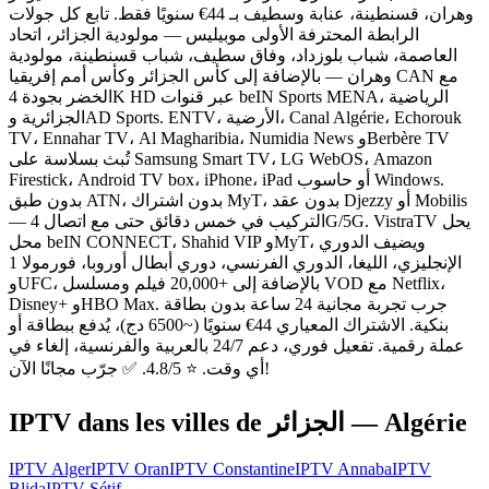
وهران، قسنطينة، عنابة وسطيف بـ 44€ سنويًا فقط. تابع كل جولات
الرابطة المحترفة الأولى موبيليس — مولودية الجزائر، اتحاد
العاصمة، شباب بلوزداد، وفاق سطيف، شباب قسنطينة، مولودية
وهران — بالإضافة إلى كأس الجزائر وكأس أمم إفريقيا CAN مع
الخضر بجودة 4K HD عبر قنوات beIN Sports MENA، الرياضية
الجزائرية وAD Sports. ENTV، الأرضية، Canal Algérie، Echorouk
TV، Ennahar TV، Al Magharibia، Numidia News وBerbère TV
تُبث بسلاسة على Samsung Smart TV، LG WebOS، Amazon
Firestick، Android TV box، iPhone، iPad أو حاسوب Windows.
بدون طبق ATN، بدون اشتراك MyT، بدون عقد Djezzy أو Mobilis
— التركيب في خمس دقائق حتى مع اتصال 4G/5G. VistraTV يحل
محل beIN CONNECT، Shahid VIP وMyT، ويضيف الدوري
الإنجليزي، الليغا، الدوري الفرنسي، دوري أبطال أوروبا، فورمولا 1
وUFC، بالإضافة إلى +20,000 فيلم ومسلسل VOD مع Netflix،
Disney+ وHBO Max. جرب تجربة مجانية 24 ساعة بدون بطاقة
بنكية. الاشتراك المعياري 44€ سنويًا (~6500 دج)، يُدفع ببطاقة أو
عملة رقمية. تفعيل فوري، دعم 24/7 بالعربية والفرنسية، إلغاء في
أي وقت. ⭐ 4.8/5. ✅ جرّب مجانًا الآن!
IPTV dans les villes de
الجزائر — Algérie
IPTV
Alger
IPTV
Oran
IPTV
Constantine
IPTV
Annaba
IPTV
Blida
IPTV
Sétif