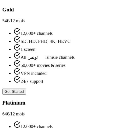
Gold
54€
/12 mois
12,000+ channels
SD, HD, FHD, 4K, HEVC
1 screen
All تونس — Tunisie channels
50,000+ movies & series
VPN included
24/7 support
Get Started
Platinium
64€
/12 mois
12,000+ channels