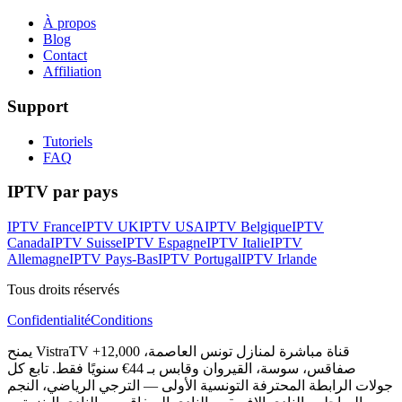
À propos
Blog
Contact
Affiliation
Support
Tutoriels
FAQ
IPTV par pays
IPTV France
IPTV UK
IPTV USA
IPTV Belgique
IPTV
Canada
IPTV Suisse
IPTV Espagne
IPTV Italie
IPTV
Allemagne
IPTV Pays-Bas
IPTV Portugal
IPTV Irlande
Tous droits réservés
Confidentialité
Conditions
يمنح VistraTV +12,000 قناة مباشرة لمنازل تونس العاصمة،
صفاقس، سوسة، القيروان وقابس بـ 44€ سنويًا فقط. تابع كل
جولات الرابطة المحترفة التونسية الأولى — الترجي الرياضي، النجم