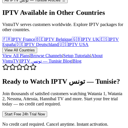
All IPTV
تونس — Tunisie
Articles →
IPTV Available in Other Countries
VistraTV serves customers worldwide. Explore IPTV packages for
other countries.
🇫🇷
IPTV
France
🇧🇪
IPTV
Belgique
🇬🇧
IPTV
UK
🇪🇸
IPTV
España
🇩🇪
IPTV
Deutschland
🇺🇸
IPTV
USA
View All Countries
View All Plans
|
Browse Channels
|
Setup Tutorials
|
About
VistraTV
|
IPTV
تونس — Tunisie
Blog
|
Blog
Ready to Watch IPTV
تونس — Tunisie
?
Join thousands of satisfied customers watching
Watania 1, Watania
2, Nessma, Attessia, Hannibal TV
and more. Start your free trial
today — no credit card required.
Start Free 24h Trial Now
No credit card required. Cancel anytime. Instant activation.