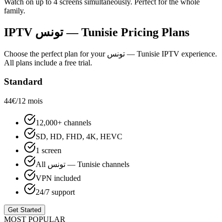
Watch on up to 4 screens simultaneously. Perfect for the whole
family.
IPTV
تونس — Tunisie
Pricing Plans
Choose the perfect plan for your
تونس — Tunisie
IPTV experience.
All plans include a free trial.
Standard
44€
/12 mois
12,000+ channels
SD, HD, FHD, 4K, HEVC
1 screen
All تونس — Tunisie channels
VPN included
24/7 support
Get Started
MOST POPULAR