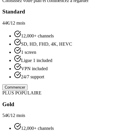
Choisissez votre plan et commencez à regarder
Standard
44€
/12 mois
12,000+ channels
SD, HD, FHD, 4K, HEVC
1 screen
Ligue 1 included
VPN included
24/7 support
Commencer
PLUS POPULAIRE
Gold
54€
/12 mois
12,000+ channels