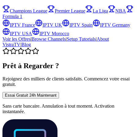
Champions League
Premier League
La Liga
NBA
Formula 1
IPTV
France
IPTV
UK
IPTV
Spain
IPTV
Germany
IPTV
USA
IPTV
Morocco
Voir les Offres
|
Browse Channels
|
Setup Tutorials
|
About
VistraTV
|
Blog
Prêt à Regarder ?
Rejoignez des milliers de clients satisfaits. Commencez votre essai
gratuit.
Essai Gratuit 24h Maintenant
Sans carte bancaire. Annulation à tout moment. Activation
instantanée.