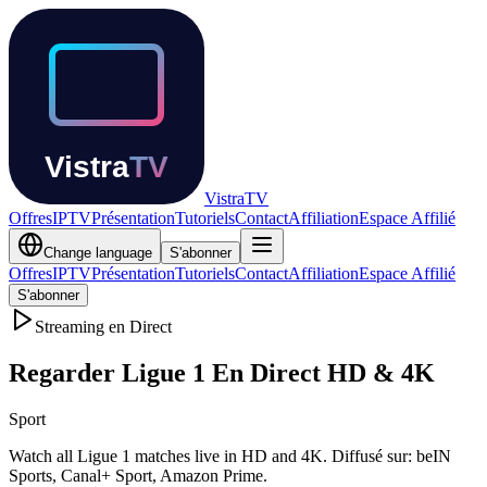
Vistra
TV
Offres
IPTV
Présentation
Tutoriels
Contact
Affiliation
Espace Affilié
Change language
S'abonner
Offres
IPTV
Présentation
Tutoriels
Contact
Affiliation
Espace Affilié
S'abonner
Streaming en Direct
Regarder
Ligue 1
En Direct HD & 4K
Sport
Watch all Ligue 1 matches live in HD and 4K
.
Diffusé sur
:
beIN
Sports, Canal+ Sport, Amazon Prime
.