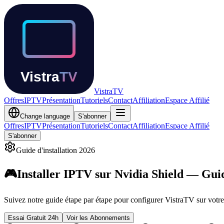
Vistra
TV
Offres
IPTV
Présentation
Tutoriels
Contact
Affiliation
Espace Affilié
Change language
S'abonner
Offres
IPTV
Présentation
Tutoriels
Contact
Affiliation
Espace Affilié
S'abonner
Guide d'installation
2026
🎮
Installer IPTV sur
Nvidia Shield
—
Gui
Suivez notre guide étape par étape pour configurer VistraTV sur vot
Essai Gratuit 24h
Voir les Abonnements