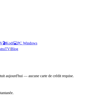
TV
🎬
Kodi
💻
PC Windows
straTV
|
Blog
tuit aujourd'hui — aucune carte de crédit requise.
tantanée.