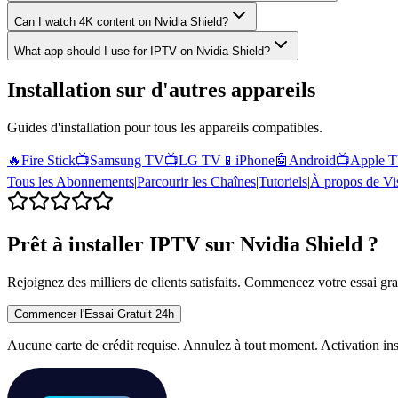
Can I watch 4K content on Nvidia Shield?
What app should I use for IPTV on Nvidia Shield?
Installation sur d'autres appareils
Guides d'installation pour tous les appareils compatibles.
🔥
Fire Stick
📺
Samsung TV
📺
LG TV
📱
iPhone
🤖
Android
📺
Apple 
Tous les Abonnements
|
Parcourir les Chaînes
|
Tutoriels
|
À propos de Vi
Prêt à installer IPTV sur Nvidia Shield ?
Rejoignez des milliers de clients satisfaits. Commencez votre essai gra
Commencer l'Essai Gratuit 24h
Aucune carte de crédit requise. Annulez à tout moment. Activation ins