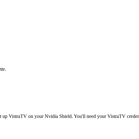
tte.
et up VistraTV on your Nvidia Shield. You'll need your VistraTV credent