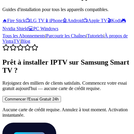
Guides d'installation pour tous les appareils compatibles.
🔥
Fire Stick
📺
LG TV
📱
iPhone
🤖
Android
📺
Apple TV
🎬
Kodi
🎮
Nvidia Shield
💻
PC Windows
Tous les Abonnements
|
Parcourir les Chaînes
|
Tutoriels
|
À propos de
VistraTV
|
Blog
Prêt à installer IPTV sur Samsung Smart
TV ?
Rejoignez des milliers de clients satisfaits. Commencez votre essai
gratuit aujourd'hui — aucune carte de crédit requise.
Commencer l'Essai Gratuit 24h
Aucune carte de crédit requise. Annulez à tout moment. Activation
instantanée.