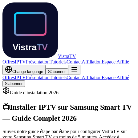
Vistra
TV
Offres
IPTV
Présentation
Tutoriels
Contact
Affiliation
Espace Affilié
Change language
S'abonner
Offres
IPTV
Présentation
Tutoriels
Contact
Affiliation
Espace Affilié
S'abonner
Guide d'installation
2026
📺
Installer IPTV sur
Samsung Smart TV
—
Guide Complet
2026
Suivez notre guide étape par étape pour configurer VistraTV sur
votre Samsung Smart TV en moins de 5 minutes. Accédez à